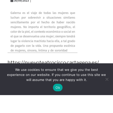
https://nuevoteatrocirco.cartagena.es/
We use cookies to ensure that we give you the best
experience on our website. If you continue to use this site we
will assume that you are happy with it.
POSTED
28 DE APRIL DE 2023
Ok
ON
GALERNA