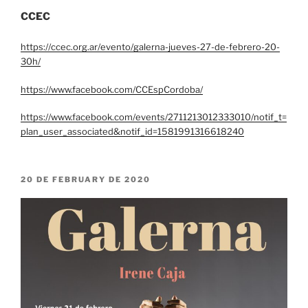
CCEC
https://ccec.org.ar/evento/galerna-jueves-27-de-febrero-20-
30h/
https://www.facebook.com/CCEspCordoba/
https://www.facebook.com/events/2711213012333010/notif_t=
plan_user_associated&notif_id=1581991316618240
POSTED
20 DE FEBRUARY DE 2020
ON