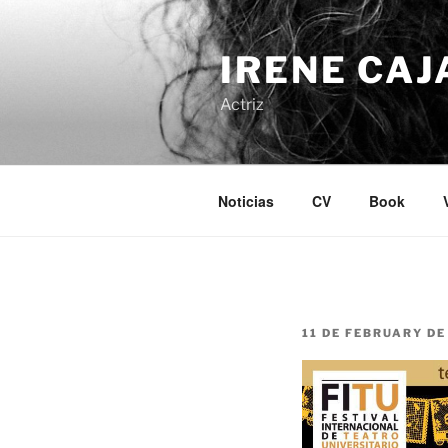
Skip
to
IRENE CAJ
content
Actriz
Noticias
CV
Book
POSTED
11 DE FEBRUARY DE
ON