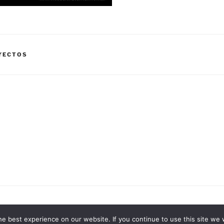
YECTOS
Proudly powered by WordPress
e best experience on our website. If you continue to use this site we w