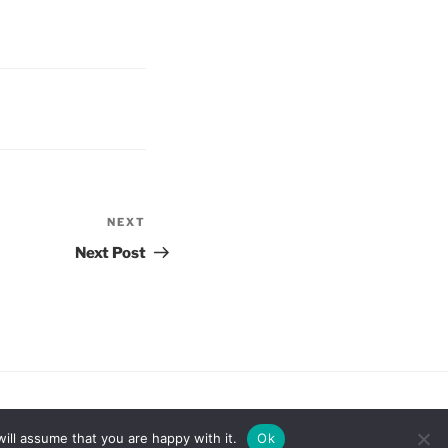
NEXT
Next
Post
Next Post
ill assume that you are happy with it.
Ok