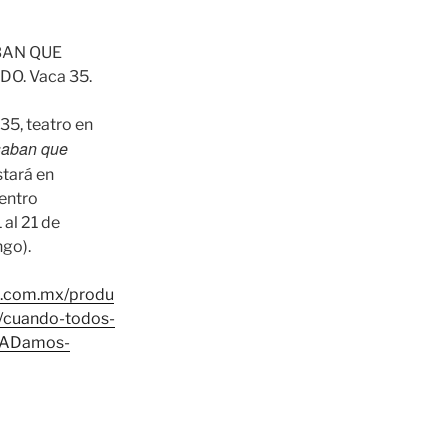
BAN QUE
. Vaca 35.
35, teatro en
saban que
stará en
dentro
 al 21 de
ngo).
o.com.mx/produ
s/cuando-todos-
%ADamos-