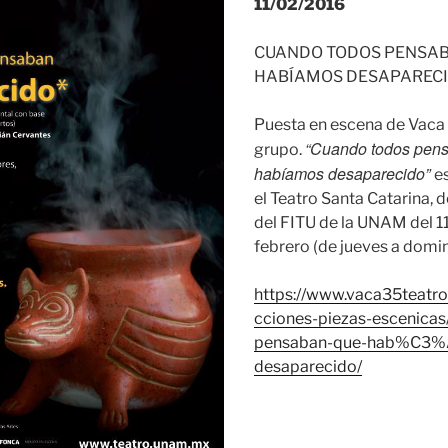
11/02/2016
CUANDO TODOS PENSA
HABÍAMOS DESAPARECIDO
Puesta en escena de Vaca 
“Cuando todos pen
grupo.
habíamos desaparecido”
e
el Teatro Santa Catarina, 
del FITU de la UNAM del 11
febrero (de jueves a domi
https://www.vaca35teatr
cciones-piezas-escenica
pensaban-que-hab%C3
desaparecido/