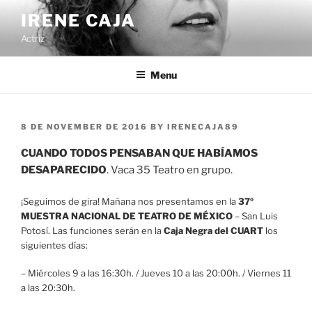
Skip
IRENE CAJA
to
Actriz
content
Menu
POSTED
8 DE NOVEMBER DE 2016
BY
IRENECAJA89
ON
CUANDO TODOS PENSABAN QUE HABÍAMOS
DESAPARECIDO
. Vaca 35 Teatro en grupo.
¡Seguimos de gira! Mañana nos presentamos en la
37º
MUESTRA NACIONAL DE TEATRO DE MÉXICO
– San Luis
Potosí. Las funciones serán en la
Caja Negra del CUART
los
siguientes días:
– Miércoles 9 a las 16:30h. / Jueves 10 a las 20:00h. / Viernes 11
a las 20:30h.