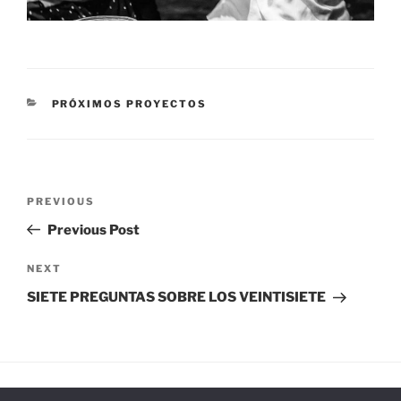
CATEGORIES
PRÓXIMOS PROYECTOS
Post
Previous
PREVIOUS
navigation
Post
Previous Post
Next
NEXT
Post
SIETE PREGUNTAS SOBRE LOS VEINTISIETE
Facebook
Vimeo
Instagram