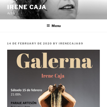
Skip
IRENE CAJA
to
Actriz
content
Menu
POSTED
14 DE FEBRUARY DE 2020
BY
IRENECAJA89
ON