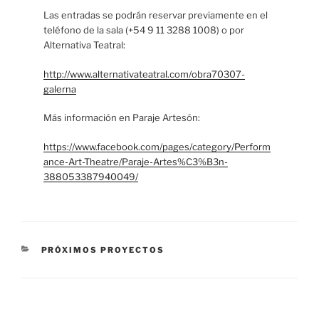
Las entradas se podrán reservar previamente en el
teléfono de la sala (+54 9 11 3288 1008) o por
Alternativa Teatral:
http://www.alternativateatral.com/obra70307-
galerna
Más información en Paraje Artesón:
https://www.facebook.com/pages/category/Perform
ance-Art-Theatre/Paraje-Artes%C3%B3n-
388053387940049/
CATEGORIES
PRÓXIMOS PROYECTOS